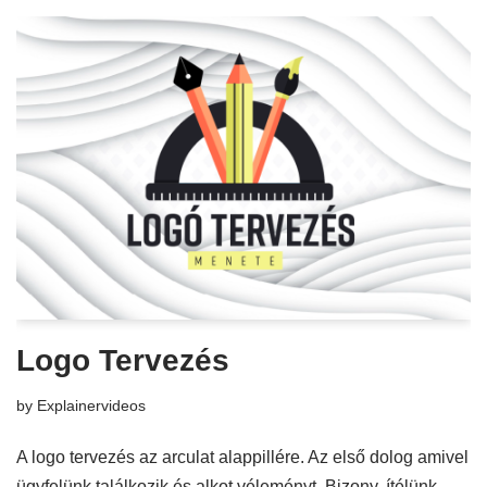
Logo Tervezés
by
Explainervideos
A logo tervezés az arculat alappillére. Az első dolog amivel
ügyfelünk találkozik és alkot véleményt. Bizony, ítélünk