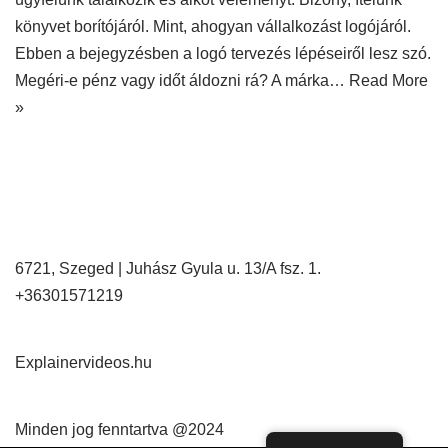
könyvet borítójáról. Mint, ahogyan vállalkozást logójáról.
Ebben a bejegyzésben a logó tervezés lépéseiről lesz szó.
Megéri-e pénz vagy időt áldozni rá? A márka…
Read More
»
6721, Szeged | Juhász Gyula u. 13/A fsz. 1.
+36301571219
Explainervideos.hu
Minden jog fenntartva @2024